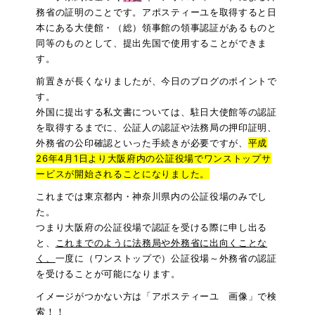
務省の証明のことです。アポスティーユを取得すると日
本にある大使館・（総）領事館の領事認証があるものと
同等のものとして、提出先国で使用することができま
す。
前置きが長くなりましたが、今日のブログのポイントで
す。
外国に提出する私文書については、駐日大使館等の認証
を取得するまでに、公証人の認証や法務局の押印証明、
外務省の公印確認といった手続きが必要ですが、
平成
26年4月1日より大阪府内の公証役場でワンストップサ
ービスが開始されることになりました。
これまでは東京都内・神奈川県内の公証役場のみでし
た。
つまり大阪府の公証役場で認証を受ける際に申し出る
と、
これまでのように法務局や外務省に出向くことな
く、
一度に（ワンストップで）公証役場～外務省の認証
を受けることが可能になります。
イメージがつかない方は「アポスティーユ 画像」で検
索！！