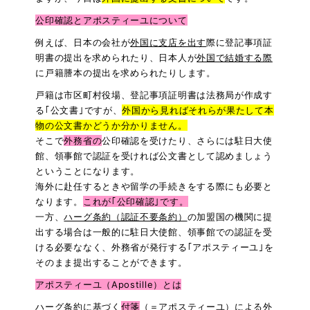
公印確認とアポスティーユについて
例えば、日本の会社が
外国に支店を出す
際
に登記事項証
明書の提出を求められたり、日本人が
外国で結婚する際
に戸籍謄本の提出を求められたりします。
戸籍は市区町村役場、登記事項証明書は法務局が作成す
る｢公文書｣ですが、
外国から見ればそれらが果たして本
物の公文書かどうか分かりません
。
そこで
外務省の
公印確認を受けたり、さらには駐日大使
館、領事館で認証を受ければ公文書として認めましょう
ということになります。
海外に赴任するときや留学の手続きをする際にも必要と
なります。
これが｢公印確認｣です。
一方、
ハーグ条約（認証不要条約）
の加盟国の機関に提
出する場合は一般的に駐日大使館、領事館での認証を受
ける必要ななく、外務省が発行する｢アポスティーユ｣を
そのまま提出することができます。
アポスティーユ（Apostille）とは
ハーグ条約に基づく
付箋
（＝アポスティーユ）による外