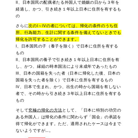
Ⅱ、日本国民の配偶者たる外国人で婚姻の日から３年を
経過し、かつ、引き続き１年以上日本に住所を有するも
の
さらに
次のⅠ～Ⅳの者については、帰化の条件のうち住
所、行為能力、生計に関する条件を備えてないときでも
帰化を許可することができます。
Ⅰ、日本国民の子（養子を除く）で日本に住所を有する
もの
Ⅱ、日本国民の養子で引き続き１年以上日本に住所を有
し、かつ、縁組の時本国法により未成年であったもの
Ⅲ、日本の国籍を失った者（日本に帰化した後、日本の
国籍を失った者を除く）で日本に住所を有するもの
Ⅳ、日本で生まれ、かつ、出生の時から国籍を有しない
者で、その時から引き続き３年以上日本に住所を有する
もの
そして
究極の帰化の方法
として、「日本に特別の功労の
ある外国人」は帰化の条件に関わらず「国会」の承認を
得て帰化ができます。ただ、適用されたケースは今まで
ないようですが…。