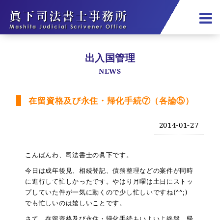
出入国管理
NEWS
在留資格及び永住・帰化手続⑦（各論⑤）
2014-01-27
こんばんわ、司法書士の眞下です。
今日は成年後見、相続登記、
債務整理
などの案件が同時
に進行して忙しかったです。やはり月曜は土日にストッ
プしていた件が一気に動くので少し忙しいですね(^^;)
でも忙しいのは嬉しいことです。
さて、在留資格及び永住・帰化手続もいよいよ終盤。帰