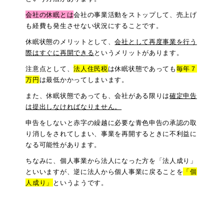
会社の休眠とは
会社の事業活動をストップして、売上げ
も経費も発生させない状況にすることです。
休眠状態のメリットとして、
会社として再度事業を行う
際はすぐに再開できる
というメリットがあります。
注意点として、
法人住民税
は休眠状態であっても
毎年７
万円
は最低かかってしまいます。
また、休眠状態であっても、会社がある限りは
確定申告
は提出しなければなりません。
申告をしないと赤字の繰越に必要な青色申告の承認の取
り消しをされてしまい、事業を再開するときに不利益に
なる可能性があります。
ちなみに、個人事業から法人になった方を「法人成り」
といいますが、逆に法人から個人事業に戻ることを
「個
人成り」
というようです。