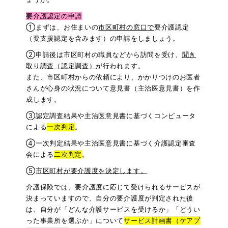
要介護認定の申請
①まずは、お住まいの
市区町村の窓口
で
要介護認定
（要支援認定を含みます）の申請をしましょう。
②申請後は市区町村の職員などから訪問を受け、
聞
き
取り調査（認定調査）
が行われます。
また、市区町村からの依頼により、かかりつけのお医者
さんが心身の状況について意見書（主治医意見書）を作
成します。
③認定調査結果や主治医意見書に基づくコンピュータ
による
一次判定
。
④一次判定結果や主治医意見書に基づく介護認定審査
会による
二次判定
。
⑤
市区町村が要介護度を決定します。
介護保険では、要介護度に応じて受けられるサービスが
決まっていますので、自分の要介護度が判定された後
は、自分が「どんな介護サービスを受けるか」「どうい
った事業所を選ぶか」について
サービス計画書（ケアプ