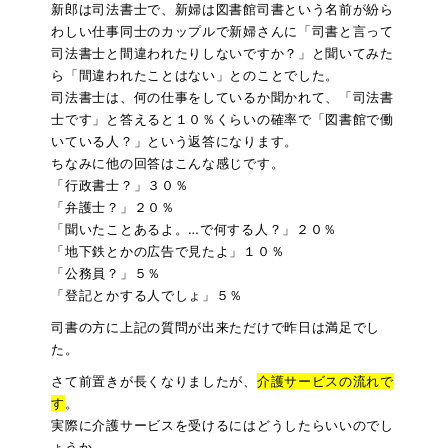
新郎は司法書士で、新婦は図書館司書という名前が紛ら
わしい仕事同士のカップルで新婦さんに「司書と言って
司法書士と間違われたりしないですか？」と聞いてみた
ら「間違われたことはない」とのことでした。
司法書士は、何の仕事をしているか聞かれて、「司法書
士です」と答えると１０％くらいの確率で「図書館で働
いている人？」という返答になります。
ちなみに他の回答はこんな感じです。
「行政書士？」３０％
「弁護士？」２０％
「聞いたことあるよ。…で何する人？」２０％
「地下鉄とかの広告で見たよ」１０％
「公務員？」５％
「登記とかする人でしょ」５％
司書の方に上記の質問が出来ただけで昨日は満足でし
た。
さて前置きが長くなりましたが、
介護サービスの流れで
す
。
実際に介護サービスを受けるにはどうしたらいいのでし
ょうか。