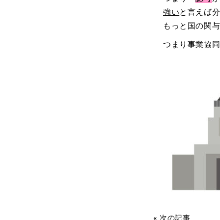
強い
と言えば
もっと国の関
つまり事業協
« 次の記事