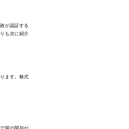
行政が認証する
よりも次に紹介
なります。株式
順で国の関与が