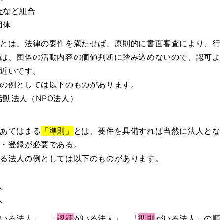
合
など組合
団体
」
とは、法律の要件を満たせば、原則的に書面審査により、
政は、団体の活動内容の価値判断に踏み込めないので、認可
に近いです。
人の例としては以下のものがあります。
動法人（NPO法人）
があてはまる
「準則」
とは、要件を具備すれば当然に法人と
記・登録が必要である。
まる法人の例としては以下のものがあります。
人
人
がいる法人」、「
認証
がいる法人」、「
準則
がいる法人」
の