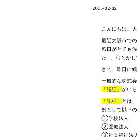
2015-02-02
こんにちは、
最近大阪市で
窓口がとても
た…。何とかし
さて、昨日に
一般的な株式
「認証」
がい
「認可」
とは
例として以下
①学校法人
②医療法人
③社会福祉法