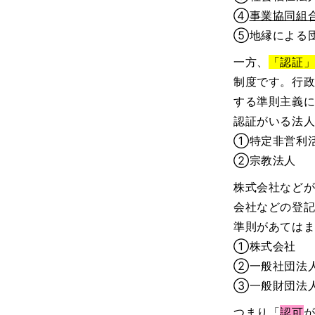
④
事業協同組
⑤地縁による
一方、
「認証
制度です。行
する準則主義
認証がいる法
①特定非営利活
②宗教法人
株式会社など
会社などの登
準則があては
①株式会社
②一般社団法
③一般財団法
つまり「
認可