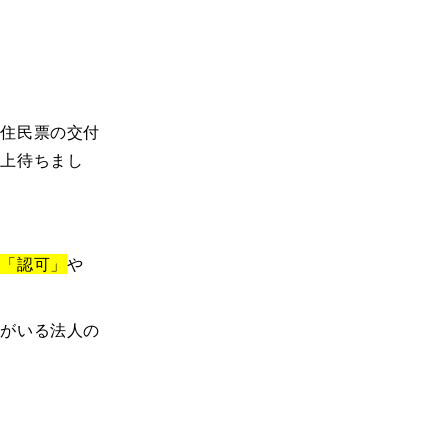
や住民票の交付
以上待ちまし
が
「認可」
や
可がいる法人の